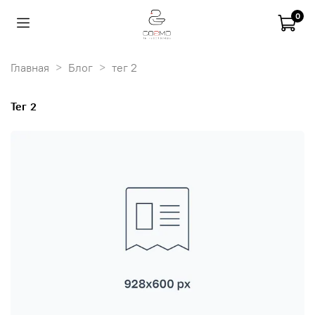
0
Главная
Блог
тег 2
тег 2