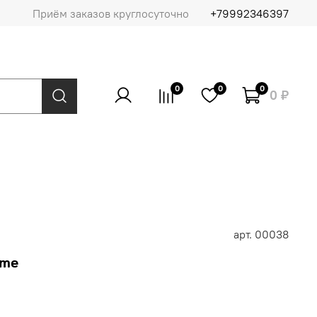
Приём заказов круглосуточно
+79992346397
0
0
0
0 ₽
арт.
00038
eme