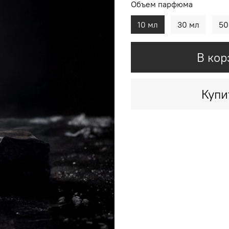
Объем парфюма
10 мл
30 мл
50
В кор
Купи