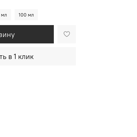
 мл
100 мл
зину
ть в 1 клик