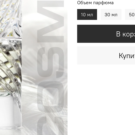
Объем парфюма
10 мл
30 мл
50
В кор
Купи