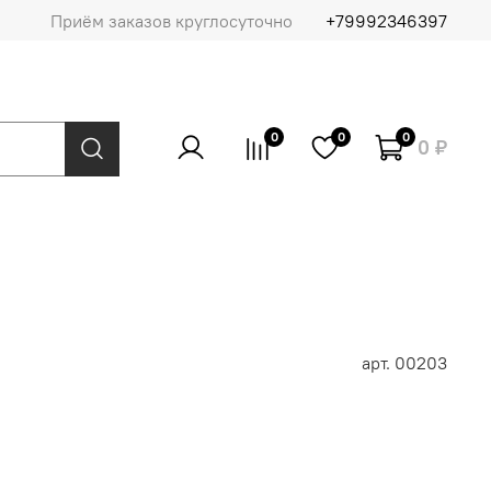
Приём заказов круглосуточно
+79992346397
0
0
0
0 ₽
арт.
00203