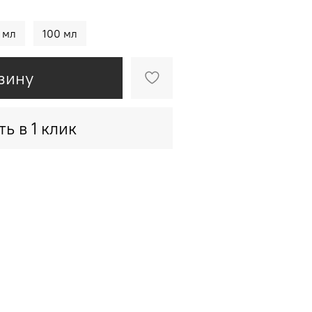
 мл
100 мл
зину
ть в 1 клик