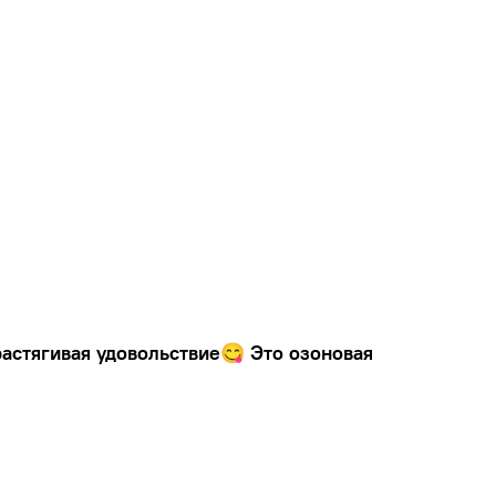
растягивая удовольствие😋 Это о
зоновая