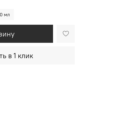
0 мл
зину
ть в 1 клик