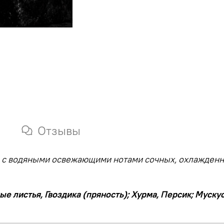
Отзывы
я с водяными освежающими нотами сочных, охлажденн
е листья, Гвоздика (пряность); Хурма, Персик; Муску