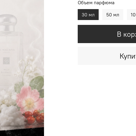
Объем парфюма
30 мл
50 мл
10
В кор
Купи