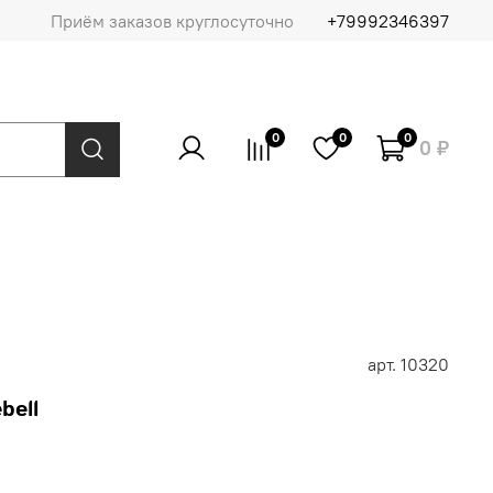
Приём заказов круглосуточно
+79992346397
0
0
0
0 ₽
арт.
10320
bell