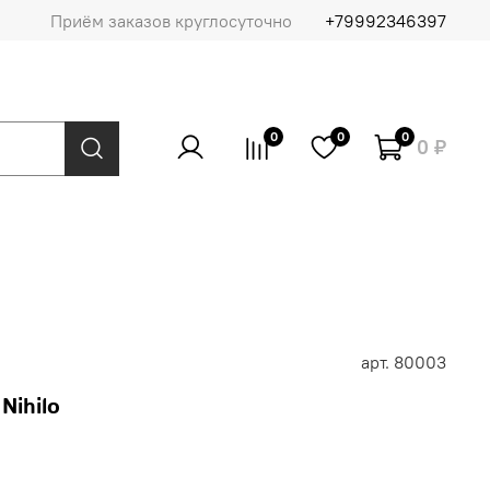
Приём заказов круглосуточно
+79992346397
0
0
0
0 ₽
арт.
80003
Nihilo