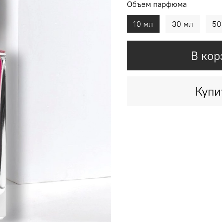
Объем парфюма
10 мл
30 мл
50
В кор
Купи