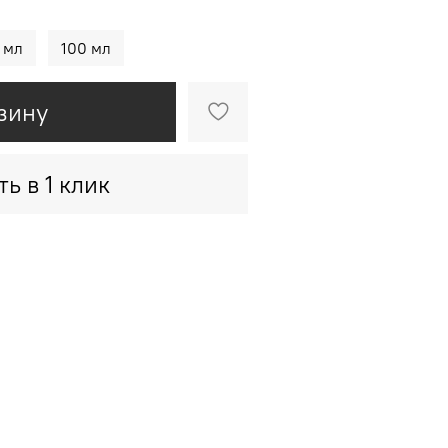
 мл
100 мл
зину
ть в 1 клик